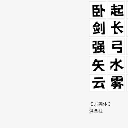
《方圆体》
洪金柱