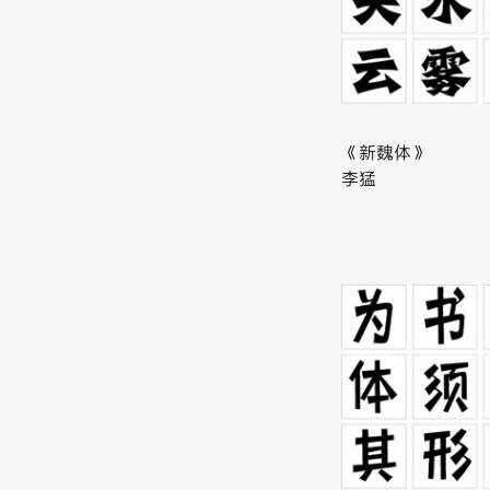
《新魏体》
李猛