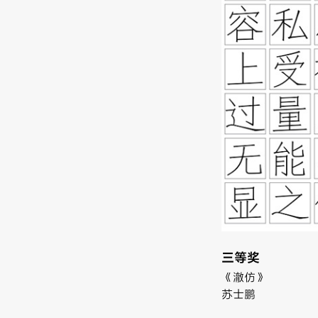
三等奖
《澈仿》
苏士鹏