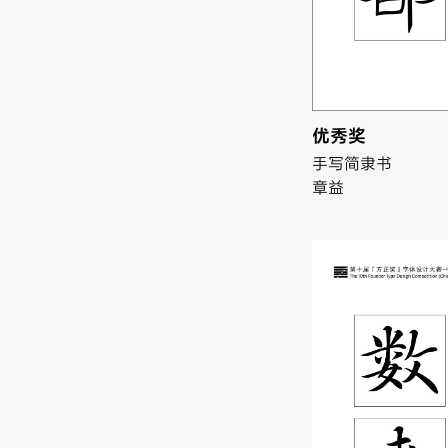
优秀奖
手写简隶书
章益