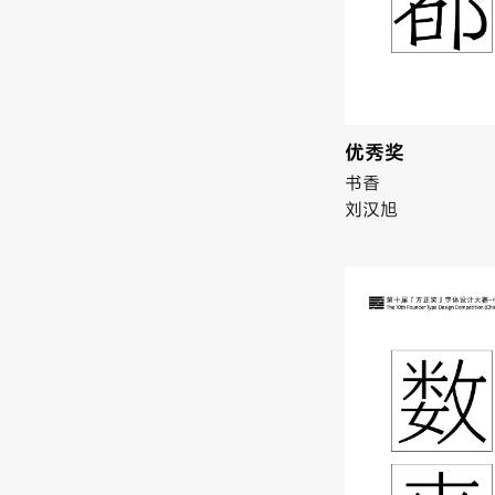
优秀奖
书香
刘汉旭